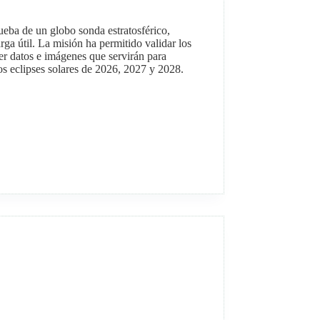
ueba de un globo sonda estratosférico,
ga útil. La misión ha permitido validar los
er datos e imágenes que servirán para
os eclipses solares de 2026, 2027 y 2028.