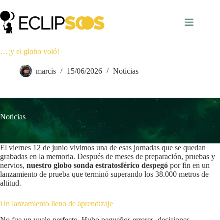
Saltar
al
contenido
…¡y el globo voló!
marcis
15/06/2026
Noticias
Noticias
El viernes 12 de junio vivimos una de esas jornadas que se quedan
grabadas en la memoria. Después de meses de preparación, pruebas y
nervios,
nuestro globo sonda estratosférico despegó
por fin en un
lanzamiento de prueba que terminó superando los 38.000 metros de
altitud.
Un lanzamiento lleno de aprendizaje
No fue un vuelo perfecto. Hubo pequeños errores, decisiones